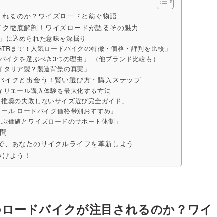
されるのか？ワイズロードと紡ぐ物語
イク徹底解剖！ワイズロードが語るその魅力
tina」に込められた意味を深掘り
GTRまで！人気ロードバイクの特徴・価格・評判を比較」
バイクを選ぶべき3つの理由」 （他ブランド比較も）
イタリア製？製造背景の真実」
バイクと出会う！賢い選び方・購入ステップ
ィリエール購入体験を最大化する方法
ド推奨の失敗しないサイズ選び完全ガイド」
ール ロードバイク価格帯別おすすめ」
選ぶ価値とワイズロードのサポート体制」
質問
で、あなたのサイクルライフを革新しよう
つけよう！
のロードバイクが注目されるのか？ワイ