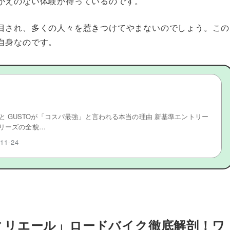
がえのない体験が待っているのです。
目され、多くの人々を惹きつけてやまないのでしょう。この
自身なのです。
悔しないエントリーモデル「COBRA EVO」の選び方
STOロードバイク入門｜後悔しないエントリーモデル
の選び方
 GUSTOが「コスパ最強」と言われる本当の理由 新基準エントリー
シリーズの全貌…
-11-24
ィリエール」ロードバイク徹底解剖！ワ