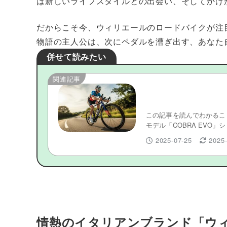
は新しいライフスタイルとの出会い、そしてかけ
だからこそ今、ウィリエールのロードバイクが注
物語の主人公は、次にペダルを漕ぎ出す、あなた
併せて読みたい
関連記事
【予算30万円】GUSTOロードバイク入門｜後
【予算30万円】GU
「COBRA EVO」
この記事を読んでわかること
モデル「COBRA EVO」
2025-07-25
2025
情熱のイタリアンブランド「ウ