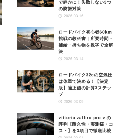
で静かに！失敗しない3つ
の防振対策
2026-03-16
ロードバイク初心者60km
挑戦の教科書｜所要時間・
補給・持ち物を数字で全解
決
2026-03-14
」
ロードバイク32cの空気圧
は体重で決める！【決定
版】適正値の計算3ステッ
プ
2026-03-09
vittoria zaffiro pro v の
評判【耐久性・実測幅・コ
スト】を3項目で徹底比較
2026-03-04