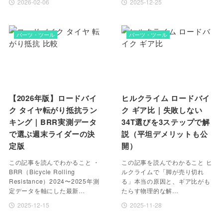
2026-02-06
2025-12-25
パーツ・ツール
パーツ・ツール
【2026年版】ロードバイ
ヒルクライム ロードバイ
ク タイヤ転がり抵抗ラン
ク ギア比｜失敗しない
キング｜BRR実測データ
34T選びを3ステップで解
で選ぶ週末ライダーの決
説（平坦デメリットも公
定版
開）
この記事を読んでわかること ・
この記事を読んでわかること ヒ
BRR（Bicycle Rolling
ルクライムで「脚が売り切れ
Resistance）2024〜2025年測
る」本当の原因と、ギア比がも
定データを軸にした最新…
たらす物理的な解…
2025-12-15
2025-11-28