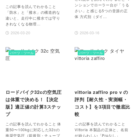
ンションでローラー台が「うる
この記事を読んでわかること
さい」と感じる5つの音源の正
「防水」と「撥水」の構造的な
体 方式別（ダイ…
違いと、走行中に撥水では守り
きれなくなる物理…
2026-03-20
2026-03-16
パーツ・ツール
パーツ・ツール
ロードバイク32cの空気圧
vittoria zaffiro pro v の
は体重で決める！【決定
評判【耐久性・実測幅・
版】適正値の計算3ステッ
コスト】を3項目で徹底比
プ
較
この記事を読んでわかること 体
この記事を読んでわかること
重50〜100kgに対応した32cの
Vittoria 本製品の正体と、名前
推奨空気圧（前後別・チューブ
が紛らわしい「Proなし」