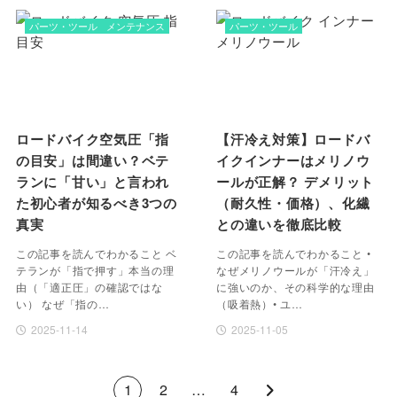
パーツ・ツール
メンテナンス
パーツ・ツール
ロードバイク空気圧「指
【汗冷え対策】ロードバ
の目安」は間違い？ベテ
イクインナーはメリノウ
ランに「甘い」と言われ
ールが正解？ デメリット
た初心者が知るべき3つの
（耐久性・価格）、化繊
真実
との違いを徹底比較
この記事を読んでわかること ベ
この記事を読んでわかること •
テランが「指で押す」本当の理
なぜメリノウールが「汗冷え」
由（「適正圧」の確認ではな
に強いのか、その科学的な理由
い） なぜ「指の…
（吸着熱）• ユ…
2025-11-14
2025-11-05
1
2
…
4