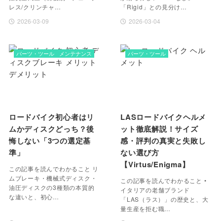
レス/クリンチャ…
「Rigid」との見分け…
2026-03-09
2026-03-04
パーツ・ツール
メンテナンス
パーツ・ツール
ロードバイク初心者はリ
LASロードバイクヘルメ
ムかディスクどっち？後
ット徹底解説！サイズ
悔しない「3つの選定基
感・評判の真実と失敗し
準」
ない選び方
【Virtus/Enigma】
この記事を読んでわかること リ
ムブレーキ・機械式ディスク・
この記事を読んでわかること •
油圧ディスクの3種類の本質的
イタリアの老舗ブランド
な違いと、初心…
「LAS（ラス）」の歴史と、大
量生産を拒む職…