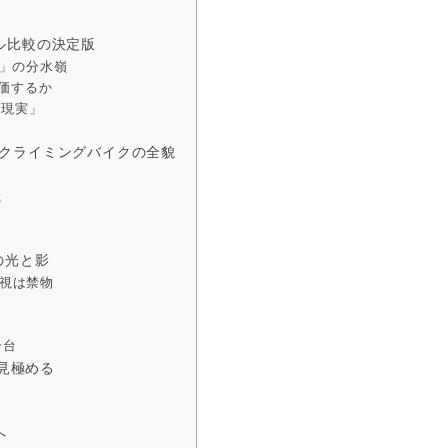
イバル比較の決定版
性派」の分水嶺
評価するか
「現実」
る」クライミングバイクの全貌
た
の光と影
視は禁物
一台
見極める
へ