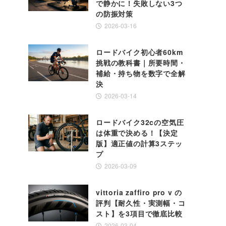
で静かに！失敗しない3つ
の防振対策
2026-03-16
ロードバイク初心者60km
挑戦の教科書｜所要時間・
補給・持ち物を数字で全解
決
2026-03-14
ロードバイク32cの空気圧
は体重で決める！【決定
版】適正値の計算3ステッ
プ
2026-03-09
vittoria zaffiro pro v の
評判【耐久性・実測幅・コ
スト】を3項目で徹底比較
2026-03-04