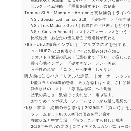
ヒルクライム性能｜「重量を隠すキレ」の秘密
Tarmac SL8・Madone・Aeroadと真剣勝負｜ラ
VS：Specialized Tarmac SL8｜「優等生」と「個
VS：Trek Madone Gen 8｜快適性の「格差」をどう
VS： Canyon Aeroad｜コストパフォーマンスという
比較総括｜あなたの優先順位で最適解が変わる
785 HUEZ2徹底インプレ｜「アルプスの名を冠す
785 HUEZ2とは何者か｜795との棲み分けを知る
ジオメトリ変更の恩恵｜低重心化で「下り」が変わっ
乗り心地インプレ｜「硬すぎない」という美徳
入手性の現実｜「見つけたら即決」しかない
購入前に知るべき「リアルな課題」｜オーナーシップ
D型コラムの構造的懸念｜過度な恐れは不要、されど軽
独自規格のコスト｜「専用品地獄」への覚悟
塗装の美しさ｜数値では測れない「選ぶ理由」
おすすめコンポ構成｜フレームセットから組む理想の
価格・在庫・納期の最新事情｜2025年の「買い時」を
フレームセット880,000円の価値を問い直す
在庫状況と中古市場｜「待つ」ことすら難しい現実
2026年モデルの展望｜コフィディスはカンパニョーロ