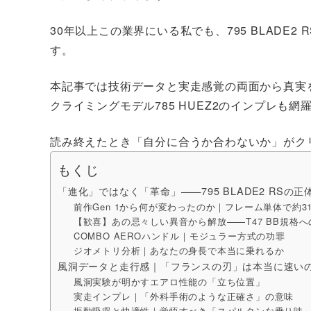
30年以上この業界にいる私でも、795 BLADE
す。
本記事では技術データと実走感覚の両面から真実
クライミングモデル785 HUEZ2のインプレも網
読み終えたとき「自分に合うか合わないか」がク
もくじ
「進化」ではなく「革命」——795 BLADE2 RSの正
前作Gen 1から何が変わったのか｜フレーム単体で約31
【歓喜】あの忌々しい異音から解放——T47 BB規格
COMBO AEROハンドル｜モジュラー方式の功罪
ジオメトリ分析｜あなたの身長で本当に乗れるか
風洞データと走行感｜「フランスの刃」は本当に速い
風洞実験が明かすエアロ性能の「立ち位置」
実走インプレ｜「外科手術のような正確さ」の意味
振動吸収と快適性｜覚悟すべき「スパルタンな乗り味