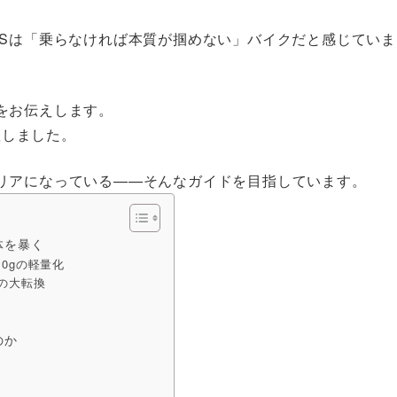
2 RSは「乗らなければ本質が掴めない」バイクだと感じていま
をお伝えします。
羅しました。
リアになっている——そんなガイドを目指しています。
体を暴く
0gの軽量化
への大転換
のか
」