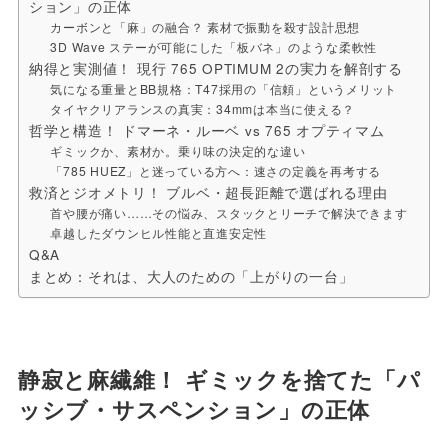
ション」の正体
カーボンと「麻」の融合？ 素材で振動を殺す設計思想
3D Wave ステーが可能にした「板バネ」のような柔軟性
納得と実測値！ 現行 765 OPTIMUM 2の実力を解剖する
気になる重量とBB規格：T47採用の「信頼」というメリット
タイヤクリアランスの真実：34mmは本当に使える？
哲学と構造！ ドマーネ・ルーベ vs 765 オプティマム
ギミックか、素材か。乗り味の決定的な違い
「785 HUEZ」と迷っている方へ：速さの定義を再考する
救済とジオメトリ！ ブルベ・超長距離で選ばれる理由
首や腰が痛い……その悩み、スタックとリーチで解決できます
卓越したダウンヒル性能と直進安定性
Q&A
まとめ：それは、大人のための「上がりの一台」
静寂と麻繊維！ ギミックを捨てた「パ
ッシブ・サスペンション」の正体