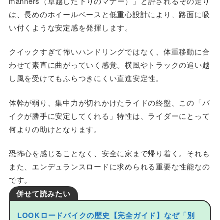
manners（卓越した下りのマナー）」と評されるその走り
は、長めのホイールベースと低重心設計により、路面に吸
い付くような安定感を発揮します。
クイックすぎて怖いハンドリングではなく、体重移動に合
わせて素直に曲がっていく感覚。横風やトラックの追い越
し風を受けてもふらつきにくい直進安定性。
体幹が弱り、集中力が切れかけたライドの終盤、この「バ
イクが勝手に安定してくれる」特性は、ライダーにとって
何よりの助けとなります。
恐怖心を感じることなく、安全に家まで帰り着く。それも
また、エンデュランスロードに求められる重要な性能なの
です。
併せて読みたい
LOOKロードバイクの歴史【完全ガイド】なぜ「別