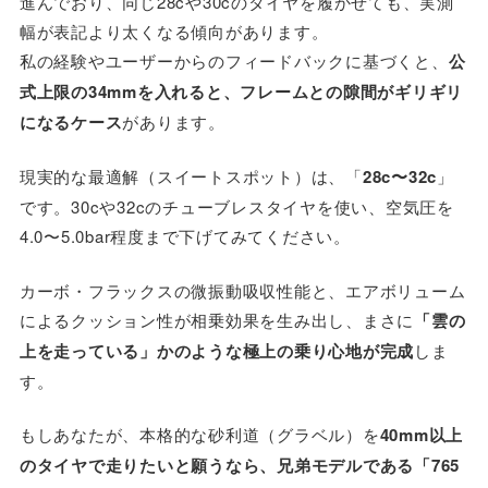
進んでおり、同じ28cや30cのタイヤを履かせても、実測
幅が表記より太くなる傾向があります。
私の経験やユーザーからのフィードバックに基づくと、
公
式上限の34mmを入れると、フレームとの隙間がギリギリ
になるケース
があります。
現実的な最適解（スイートスポット）は、「
28c〜32c
」
です。30cや32cのチューブレスタイヤを使い、空気圧を
4.0〜5.0bar程度まで下げてみてください。
カーボ・フラックスの微振動吸収性能と、エアボリューム
によるクッション性が相乗効果を生み出し、まさに
「雲の
上を走っている」かのような極上の乗り心地が完成
しま
す。
もしあなたが、本格的な砂利道（グラベル）を
40mm以上
のタイヤで走りたいと願うなら、兄弟モデルである「765