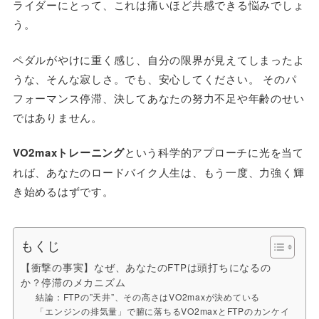
ライダーにとって、これは痛いほど共感できる悩みでしょ
う。
ペダルがやけに重く感じ、自分の限界が見えてしまったよ
うな、そんな寂しさ。でも、安心してください。 そのパ
フォーマンス停滞、決してあなたの努力不足や年齢のせい
ではありません。
VO2maxトレーニング
という科学的アプローチに光を当て
れば、あなたのロードバイク人生は、もう一度、力強く輝
き始めるはずです。
もくじ
【衝撃の事実】なぜ、あなたのFTPは頭打ちになるの
か？停滞のメカニズム
結論：FTPの”天井”、その高さはVO2maxが決めている
「エンジンの排気量」で腑に落ちるVO2maxとFTPのカンケイ