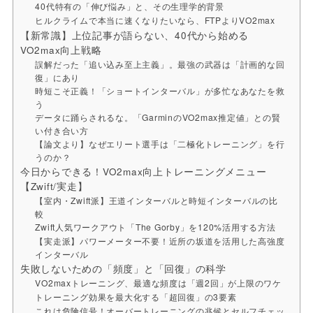
40代特有の「伸び悩み」と、その生理学的背景
ヒルクライムで本当に速くなりたいなら、FTPよりVO2max
【新常識】上位記事が語らない、40代から始める
VO2max向上戦略
誤解だった「追い込み至上主義」。最強の武器は「計画的な回
復」にあり
時短こそ正義！「ショートインターバル」が多忙なあなたを救
う
データに踊らされるな。「GarminのVO2max推定値」との賢
い付き合い方
【論文より】なぜエリート選手は「二極化トレーニング」を行
うのか？
今日からできる！VO2max向上トレーニングメニュー
【Zwift/実走】
【室内・Zwift派】王道インターバルと時短インターバルの比
較
Zwift人気ワークアウト「The Gorby」を120%活用する方法
【実走派】パワーメーター不要！近所の坂道を活用した高強度
インターバル
失敗しないための「頻度」と「回復」の科学
VO2maxトレーニング、最適な頻度は「週2回」が上限のワケ
トレーニング効果を最大化する「超回復」の3要素
これは危険信号！オーバートレーニングの兆候とセルフチェッ