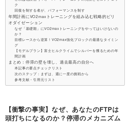
ク
回復を制する者が、パフォーマンスを制す
年間計画にVO2maxトレーニングを組み込む戦略的ピリ
オダイゼーション
なぜ「基礎期」にVO2maxトレーニングをやってはいけないの
か？
目標レースから逆算！VO2max強化ブロックの最適なタイミン
グ
【モデルプラン】富士ヒルクライムでシルバーを獲るための年
間計画
まとめ：停滞の壁を壊し、過去最高の自分へ
本記事の要点チェックリスト
次のステップ：まずは、週に一度の挑戦から
参考文献・引用元リスト
【衝撃の事実】なぜ、あなたのFTPは
頭打ちになるのか？停滞のメカニズム