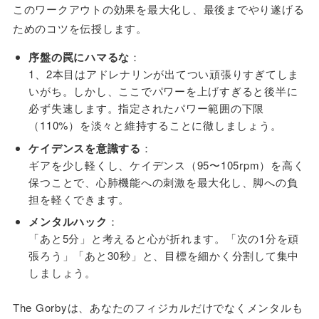
このワークアウトの効果を最大化し、最後までやり遂げる
ためのコツを伝授します。
序盤の罠にハマるな
：
1、2本目はアドレナリンが出てつい頑張りすぎてしま
いがち。しかし、ここでパワーを上げすぎると後半に
必ず失速します。指定されたパワー範囲の下限
（110%）を淡々と維持することに徹しましょう。
ケイデンスを意識する
：
ギアを少し軽くし、ケイデンス（95〜105rpm）を高く
保つことで、心肺機能への刺激を最大化し、脚への負
担を軽くできます。
メンタルハック
：
「あと5分」と考えると心が折れます。「次の1分を頑
張ろう」「あと30秒」と、目標を細かく分割して集中
しましょう。
The Gorbyは、あなたのフィジカルだけでなくメンタルも