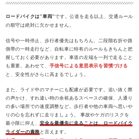
ロードバイクは”車両”
です。公道を走る以上、交通ルール
の順守は絶対に欠かせません。
信号や一時停止、歩行者優先はもちろん、二段階右折や路
側帯の一時走行など、自転車に特有のルールもきちんと把
握しておく必要があります。車道の左端を一列で走ること
も重要。あわせて、
手信号による意思表示を習慣づける
と、安全性がさらに高まるでしょう。
また、ライド中のマナーにも配慮が必要です。追い抜く際
の声かけ、すれ違い時の余裕あるスペースの確保、人通り
の多い場所での速度調整など。歩行者や他の車両へ思いや
りの心を忘れずに走りましょう。 事故やケガのリスクを
最小限に抑え、
安全を最優先に走る
ことは、ロードバイク
ライダーの責務
と言えます。