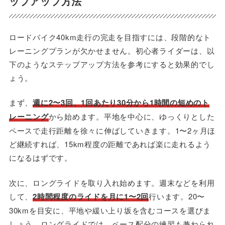
ップアップ方法
ロードバイク40km走行の完走を目指すには、段階的なト
レーニングプランが欠かせません。初心者ライダーは、以
下のようなステップアップ方法を参考にすると効果的でし
ょう。
まず、
週に2〜3回、1回あたり30分から1時間の短めのト
レーニング
から始めます。平地を中心に、ゆっくりとした
ペースで走行距離を徐々に伸ばしていきます。1〜2ヶ月ほ
ど継続すれば、15km程度の距離であれば楽に走れるよう
になるはずです。
次に、ロングライドを取り入れ始めます。週末などを利用
して、
2時間程度のライドを月に1〜2回
行います。20〜
30kmを目安に、平地や緩い上り坂を含むコースを選びま
しょう。ロングライドでは、ペース配分の練習も兼ねられ