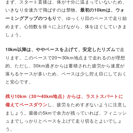
まず、スタート直後は、体が十分に温まっていないため、
いきなり全速力で飛ばすのは禁物。
最初の10kmは、ウォ
ーミングアップのつもり
で、ゆっくり目のペースで走り始
めます。心拍数を徐々に上げながら、体をほぐしていきま
しょう。
10km以降は、ややペースを上げて、安定したリズム
で走
ります。このペースで20〜30km地点まで走れるのが理想
的。ただし、30km過ぎからは蓄積された疲労から速度が
落ちるケースが多いため、ペースは少し控え目にしておく
と安心です。
残り10km（30〜40km地点）からは、ラストスパートに
備えてペースダウン
し、疲労をためすぎないように注意し
ましょう。最後の5kmで余力が残っていれば、フィニッシ
ュまでしっかりとペースを上げて走り切るとよいでしょ
う。