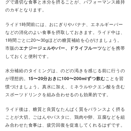
グで適切な食事と水分を摂ることが、パフォーマンス維持
のカギとなります。
ライド1時間前には、おにぎりやバナナ、エネルギーバー
などの消化のよい食事を摂取しておきます。ライド中は、
1時間ごとに20〜30gほどの糖質補給を心がけましょう。
市販の
エナジージェルやバー、ドライフルーツ
などを携帯
しておくと便利です。
水分補給のタイミングは、のどの渇きを感じる前に行うの
が理想的。
15〜20分おきに100〜200mlずつ飲む
ことを習
慣づけましょう。真水に加え、ミネラルやクエン酸を含む
スポーツドリンクを組み合わせるのも効果的です。
ライド後は、糖質と良質なたんぱく質をバランスよく摂る
ことが大切。ごはんやパスタに、鶏肉や卵、豆腐などを組
み合わせた食事は、疲労回復を促進してくれるはずです。