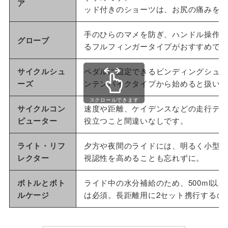
ア
ッド付きのショーツは、お尻の痛みを
手のひらのマメを防ぎ、ハンドル操作
グローブ
るフルフィンガータイプがおすすめで
サイクルシュ
ペダルに固定できるビンディングシュ
ーズ
ンテンバイクタイプから始めると扱い
スクロールできます
サイクルコン
速度や距離、ケイデンスなどの走行デ
ピューター
役立つこと間違いなしです。
ライト・リフ
夕方や夜間のライドには、明るく小型の
レクター
視認性を高めることも忘れずに。
ボトルとボト
ライド中の水分補給のため、500ml
ルケージ
は必須。長距離用に2セット携行するの