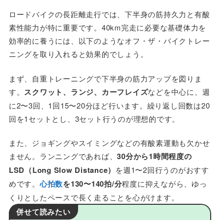
ロードバイクの長距離走行では、下半身の筋持久力と有酸
素性能力が特に重要です。40km完走に必要な基礎体力を
効率的に養うには、以下のようなオフ・ザ・バイクトレー
ニングを取り入れると効果的でしょう。
まず、自重トレーニングで下半身の筋力アップを図りま
す。
スクワット、ランジ、カーフレイズ
などを中心に、週
に2〜3回、1回15〜20分ほど行います。繰り返し回数は20
回を1セットとし、3セット行うのが理想的です。
また、ジョギングやスイミングなどの有酸素運動も欠かせ
ません。ランニングであれば、
30分から1時間程度の
LSD（Long Slow Distance）
を週1〜2回行うのがおすす
めです。
心拍数
を130〜140拍/分
程度に抑えながら、ゆっ
くりとしたペースで長く走ることを心がけます。
併せて読みたい