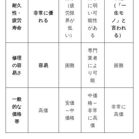
耐久
（疲
に弱
（「一
性・
非常に優
労限
い可
生モ
疲労
れる
界が
能性
ノ」と
寿命
低
があ
言われ
い）
る
る）
専門
修理
業者
の容
容易
困難
によ
困難
易さ
り可
能
中価
一般
安価
格～
的な
非常に
高価
～中
非常
価格
高価
価格
に高
帯
価