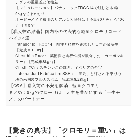
テグラの重量差と価格差
【シミュレーション】パナソニックFRCC14で組むと本当に
9kgを切るのか？
オーダーメイド費用のリアルな相場観は？予算50万円から100
万円超まで
【職人技の結晶】国内外の代表的な軽量クロモリロード
バイク4選
Panasonic FRCC14：剛性と精度を追求した日本の優等生
【完成車9.0kg】
Cherubim Racer：芸術性と走行性能が融合した「カーボンキ
ラー」【完成車8kg台】
Cinelli XCr：ステンレスの輝き。イタリアの至宝
Independent Fabrication SSR：「崇高」と評される乗り心
地の米国製フルカスタム【完成車8.28kg】
【Q&A】購入前の不安を解消！軽量クロモリ
まとめ：9kgのクロモリは、人生を豊かにする「一生モ
ノ」のパートナー
【驚きの真実】「クロモリ＝重い」は