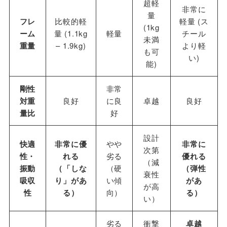
超軽
非常に
量
フレ
比較的軽
軽量 (ス
(1kg
ーム
量 (1.1kg
軽量
チール
未満
重量
– 1.9kg)
より軽
も可
い)
能)
剛性
非常
対重
良好
に良
卓越
良好
量比
好
設計
快適
非常に優
やや
非常に
次第
性・
れる
劣る
優れる
（減
振動
（「しな
（硬
（弾性
衰性
吸収
り」があ
い傾
があ
が高
性
る）
向）
る）
い）
劣る
衝撃
卓越