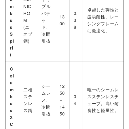
m
NIC
プル
卓越した弾性と
b
RO
バテ
0.
13
疲労耐性。レー
u
M
ッ
3
00
シングフレーム
s
(ニ
ド、
8
に最適化。
S
オブ
冷間
pi
鋼)
引抜
ri
t
C
ol
u
シー
12
m
二相
唯一のシームレ
ムレ
50
b
ステ
0.
スステンレスチ
ス、
−
u
ンレ
4
ューブ。高い耐
冷間
14
s
ス鋼
食性と軽量性。
引抜
50
X
C