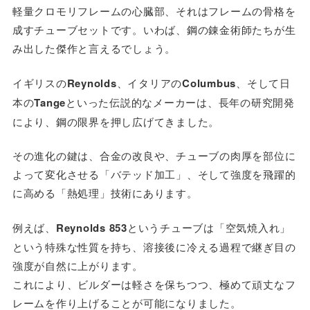
軽量クロモリフレームの心臓部、それはフレームの骨格を
成すチューブセットです。いわば、鋼の錬金術師たちが生
み出した傑作と言えるでしょう。
イギリスの
Reynolds
、イタリアの
Columbus
、そして日
本の
Tange
といった伝説的なメーカーは、長年の研究開発
により、鋼の限界を押し広げてきました。
その進化の鍵は、合金の改良や、チューブの肉厚を部位に
よって変化させる「バテッド加工」、そして強度を飛躍的
に高める「熱処理」技術にあります。
例えば、
Reynolds 853
というチューブは「空気焼入れ」
という特殊な性質を持ち、溶接後に冷える過程で継ぎ目の
強度が自然に上がります。
これにより、ビルダーは軽さを保ちつつ、極めて頑丈なフ
レームを作り上げることが可能になりました。