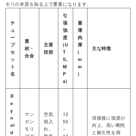
モリの本質を知る上で重要になります。
引
チ
張
最
ュ
強
薄
ー
度
肉
素
ブ
主要
(U
厚
材・
主な特徴
セ
技術
T
(
合金
ッ
S,
m
ト
M
m
名
P
)
a)
R
e
y
マン
空気
12
n
溶接後に強度が
ガン
焼入
50
ol
向上。高い剛性
モリ
れ、
−
d
と耐久性を両
ブデ
熱処
14