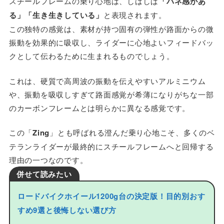
スチールフレームの乗り心地は、しばしば
「バネ感があ
る」「生き生きしている」
と表現されます。
この独特の感覚は、素材が持つ固有の弾性が路面からの微
振動を効果的に吸収し、ライダーに心地よいフィードバッ
クとして伝わるために生まれるものでしょう。
これは、硬質で高周波の振動を伝えやすいアルミニウム
や、振動を吸収しすぎて路面感覚が希薄になりがちな一部
のカーボンフレームとは明らかに異なる感覚です。
この「
Zing
」とも呼ばれる澄んだ乗り心地こそ、多くのベ
テランライダーが最終的にスチールフレームへと回帰する
理由の一つなのです。
併せて読みたい
ロードバイクホイール1200g台の決定版！目的別おす
すめ9選と後悔しない選び方