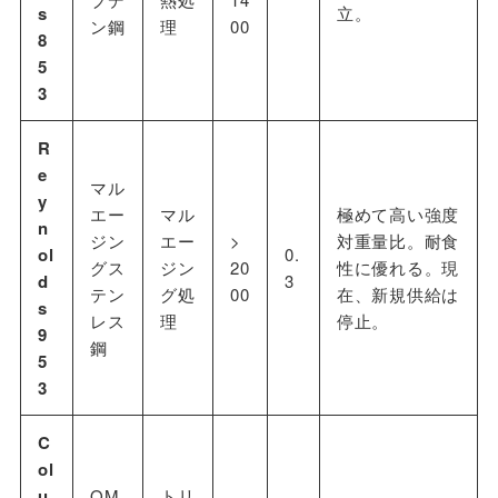
s
立。
ン鋼
理
00
8
5
3
R
e
マル
y
エー
マル
極めて高い強度
n
ジン
エー
>
対重量比。耐食
ol
0.
グス
ジン
20
性に優れる。現
d
3
テン
グ処
00
在、新規供給は
s
レス
理
停止。
9
鋼
5
3
C
ol
u
OM
トリ