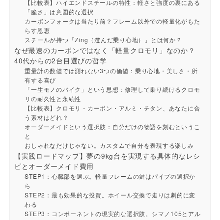
【比較表】ハイエンドスチールの特性：軽さと強度の裏にある
「脆さ」は意図的な選択
カーボンフォークは当たり前？フレーム以外での軽量化がもた
らす恩恵
スチールが持つ「Zing（澄んだ乗り心地）」とは何か？
なぜ最速のカーボンではなく「軽量クロモリ」なのか？
40代からの2台目選びの哲学
重量計の数値では測れない3つの価値：乗り心地・美しさ・所
有する喜び
「一生モノのバイク」という思想：修理して乗り続けるクロモ
リの耐久性と永続性
【比較表】クロモリ・カーボン・アルミ・チタン、あなたに合
う素材はどれ？
オーダーメイドという選択肢：自分だけの物語を刻むというこ
と
おしゃれなだけじゃない。カスタムで自分を表現する楽しみ
【実践ロードマップ】夢の9kg台を実現する具体的なレシ
ピとオーダーメイド費用
STEP1：心臓部を選ぶ。軽量フレームの鍵はパイプの選択か
ら
STEP2：最も効果的な投資。ホイール交換で走りは劇的に変
わる
STEP3：コンポーネントの現実的な選択肢。シマノ105とアル