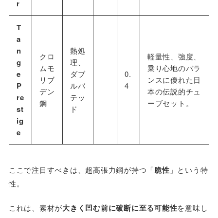
r
T
a
n
熱処
クロ
軽量性、強度、
g
理、
ムモ
乗り心地のバラ
e
ダブ
0.
リブ
ンスに優れた日
P
ルバ
4
デン
本の伝説的チュ
re
テッ
鋼
ーブセット。
st
ド
ig
e
ここで注目すべきは、超高張力鋼が持つ「
脆性
」という特
性。
これは、素材が
大きく凹む前に破断に至る可能性
を意味し