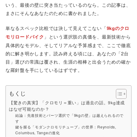
いう、最後の壁に突き当たっているのなら。この記事は、
まさにそんなあなたのために書かれました。
単なるスペック比較では決して見えてこない「
9kgのクロ
モリロードバイク
」という選択肢の真価を、最新技術から
具体的なモデル、そしてリアルな予算感まで、ここで徹底
的に解き明かします。読み終える頃には、あなたの「2台
目」選びの常識は覆され、生涯の相棒と出会うための確か
な羅針盤を手にしているはずです。
もくじ
【驚きの真実】「クロモリ＝重い」は過去の話。9kg達成
はなぜ可能なのか？
結論：先進技術とパーツ選択で「9kgの壁」は越えられるので
す
鍵を握る「モダンクロモリチューブ」の世界：Reynolds,
Columbus, Tangeの進化